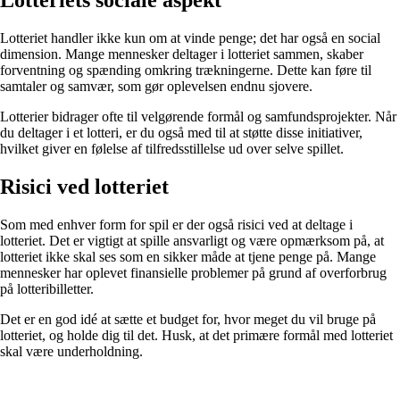
Lotteriet handler ikke kun om at vinde penge; det har også en social
dimension. Mange mennesker deltager i lotteriet sammen, skaber
forventning og spænding omkring trækningerne. Dette kan føre til
samtaler og samvær, som gør oplevelsen endnu sjovere.
Lotterier bidrager ofte til velgørende formål og samfundsprojekter. Når
du deltager i et lotteri, er du også med til at støtte disse initiativer,
hvilket giver en følelse af tilfredsstillelse ud over selve spillet.
Risici ved lotteriet
Som med enhver form for spil er der også risici ved at deltage i
lotteriet. Det er vigtigt at spille ansvarligt og være opmærksom på, at
lotteriet ikke skal ses som en sikker måde at tjene penge på. Mange
mennesker har oplevet finansielle problemer på grund af overforbrug
på lotteribilletter.
Det er en god idé at sætte et budget for, hvor meget du vil bruge på
lotteriet, og holde dig til det. Husk, at det primære formål med lotteriet
skal være underholdning.