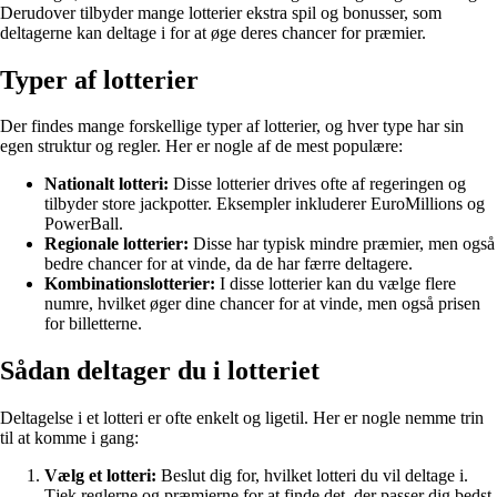
Derudover tilbyder mange lotterier ekstra spil og bonusser, som
deltagerne kan deltage i for at øge deres chancer for præmier.
Typer af lotterier
Der findes mange forskellige typer af lotterier, og hver type har sin
egen struktur og regler. Her er nogle af de mest populære:
Nationalt lotteri:
Disse lotterier drives ofte af regeringen og
tilbyder store jackpotter. Eksempler inkluderer EuroMillions og
PowerBall.
Regionale lotterier:
Disse har typisk mindre præmier, men også
bedre chancer for at vinde, da de har færre deltagere.
Kombinationslotterier:
I disse lotterier kan du vælge flere
numre, hvilket øger dine chancer for at vinde, men også prisen
for billetterne.
Sådan deltager du i lotteriet
Deltagelse i et lotteri er ofte enkelt og ligetil. Her er nogle nemme trin
til at komme i gang:
Vælg et lotteri:
Beslut dig for, hvilket lotteri du vil deltage i.
Tjek reglerne og præmierne for at finde det, der passer dig bedst.