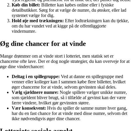
Køb din billet:
Billetter kan købes online eller i fysiske
detailbutikker. Sørg for at vælge de numre, du ønsker, eller lad
systemet vælge for dig.
Hold øje med trækningen:
Efter lodtrækningen kan du tjekke,
om du har vundet ved at kigge på de offentliggjorte
vindernumre.
Øg dine chancer for at vinde
Mange drømmer om at vinde stort i lotteriet, men statisk set er
chancerne ofte lave. Der er dog nogle strategier, du kan overveje for at
øge dine vinderchancer:
Deltag i en spillegruppe:
Ved at danne en spillegruppe med
venner eller kolleger kan I sammen købe flere billetter, hvilket
øger chancerne for at vinde, selvom gevinsten skal deles.
Vælg sjældnere numre:
Nogle spillere vælger unikke numre,
som sjældent bliver brugt, så i tilfælde af gevinst kan der være
færre vindere, hvilket gør gevinsten større.
Vær konsekvent:
Hvis du spiller de samme numre hver gang,
har du en fast chance for at vinde med disse numre, selvom det
ikke nødvendigvis øger dine chancer.
Lotteriets sociale aspekt