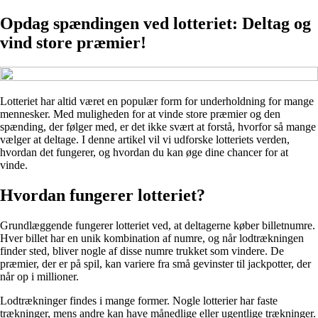
Opdag spændingen ved lotteriet: Deltag og
vind store præmier!
Lotteriet har altid været en populær form for underholdning for mange
mennesker. Med muligheden for at vinde store præmier og den
spænding, der følger med, er det ikke svært at forstå, hvorfor så mange
vælger at deltage. I denne artikel vil vi udforske lotteriets verden,
hvordan det fungerer, og hvordan du kan øge dine chancer for at
vinde.
Hvordan fungerer lotteriet?
Grundlæggende fungerer lotteriet ved, at deltagerne køber billetnumre.
Hver billet har en unik kombination af numre, og når lodtrækningen
finder sted, bliver nogle af disse numre trukket som vindere. De
præmier, der er på spil, kan variere fra små gevinster til jackpotter, der
når op i millioner.
Lodtrækninger findes i mange former. Nogle lotterier har faste
trækninger, mens andre kan have månedlige eller ugentlige trækninger.