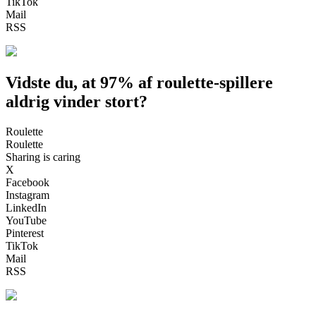
TikTok
Mail
RSS
Vidste du, at 97% af roulette-spillere
aldrig vinder stort?
Roulette
Roulette
Sharing is caring
X
Facebook
Instagram
LinkedIn
YouTube
Pinterest
TikTok
Mail
RSS