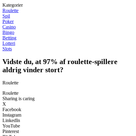
Kategorier
Roulette
Spil
Poker
Casino
Bingo
Betting
Lotteri
Slots
Vidste du, at 97% af roulette-spillere
aldrig vinder stort?
Roulette
Roulette
Sharing is caring
X
Facebook
Instagram
LinkedIn
YouTube
Pinterest