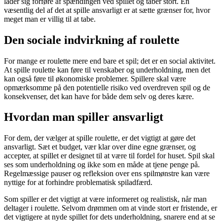
lader sig forføre af spændingen ved spillet og taber stort. En
væsentlig del af det at spille ansvarligt er at sætte grænser for, hvor
meget man er villig til at tabe.
Den sociale indvirkning af roulette
For mange er roulette mere end bare et spil; det er en social aktivitet.
At spille roulette kan føre til venskaber og underholdning, men det
kan også føre til økonomiske problemer. Spillere skal være
opmærksomme på den potentielle risiko ved overdreven spil og de
konsekvenser, det kan have for både dem selv og deres kære.
Hvordan man spiller ansvarligt
For dem, der vælger at spille roulette, er det vigtigt at gøre det
ansvarligt. Sæt et budget, vær klar over dine egne grænser, og
accepter, at spillet er designet til at være til fordel for huset. Spil skal
ses som underholdning og ikke som en måde at tjene penge på.
Regelmæssige pauser og refleksion over ens spilmønstre kan være
nyttige for at forhindre problematisk spiladfærd.
Som spiller er det vigtigt at være informeret og realistisk, når man
deltager i roulette. Selvom drømmen om at vinde stort er fristende, er
det vigtigere at nyde spillet for dets underholdning, snarere end at se