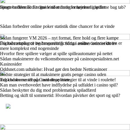
Sportsvæddemål: Er dine vinderstrategier hemmelighederne bag tab?
Bingo buffens bedste guide til at finde fornøjelsen i spillet
Sådan forbedrer online poker statistik dine chancer for at vinde
Sådan fungerer VM 2026 – nyt format, flere hold og flere kampe
Digital compliance og brugerverificering i online casinosektoren er
Fra lodtrækning til livsforvandling: Sådan ændrer lotteriet dit liv
mere komplekst end nogensinde
Hvorfor flere spillere vælger at spille spilleautomater på nettet
Sådan maksimerer du velkomstbonusser på casinospesialisten.net
Kasinosider
Oddsnet.com udtalelse: Hvad gør den bedste Netticasinoer
Bedste strategier til at maksimere gratis penge casino uden
Tag chancerne tilbage med disse strategier til at vinde i roulette!
indskudsbonusser på Casinotopplisten
Kan man overhovedet have indflydelse på udfaldet i casino spil?
Sådan beskytter du dig mod problematisk spiladfærd
Betting og skift til sommertid: Hvordan påvirker det sport og spil?