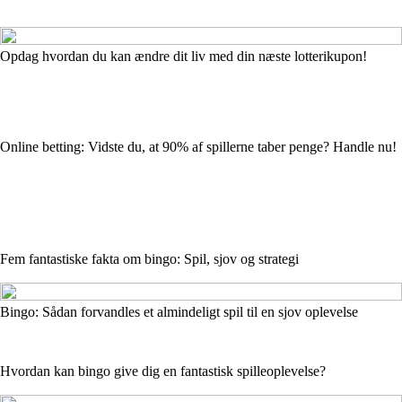
Opdag hvordan du kan ændre dit liv med din næste lotterikupon!
Online betting: Vidste du, at 90% af spillerne taber penge? Handle nu!
Fem fantastiske fakta om bingo: Spil, sjov og strategi
Bingo: Sådan forvandles et almindeligt spil til en sjov oplevelse
Hvordan kan bingo give dig en fantastisk spilleoplevelse?