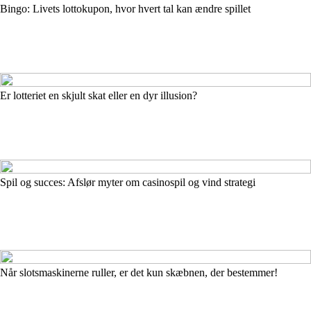
Bingo: Livets lottokupon, hvor hvert tal kan ændre spillet
Er lotteriet en skjult skat eller en dyr illusion?
Spil og succes: Afslør myter om casinospil og vind strategi
Når slotsmaskinerne ruller, er det kun skæbnen, der bestemmer!